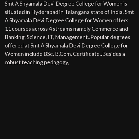
Smt A Shyamala Devi Degree College for Women is
situated in Hyderabad in Telangana state of India. Smt
A Shyamala Devi Degree College for Women offers
11 courses across 4 streams namely Commerce and
Banking, Science, IT, Management..Popular degrees
offered at Smt A Shyamala Devi Degree College for
Women include BSc, B.Com, Certificate..Besides a
robust teaching pedagogy,