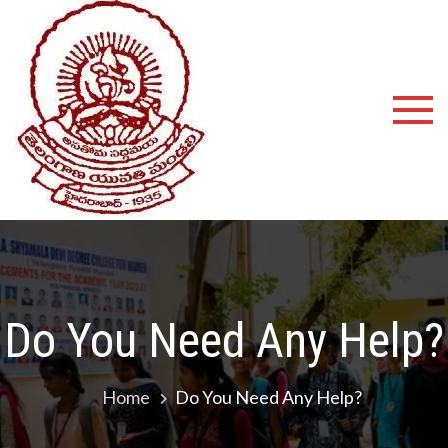
Shyamala
Devi
Degree
College
Do You Need Any Help?
Home
Do You Need Any Help?