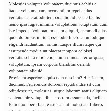
Molestias voluptas voluptatem ducimus debitis a
itaque vel numquam, accusantium repellendus
veritatis quaerat odit tempora aliquid beatae facilis
nemo ipsa fugiat minima voluptatibus voluptatum cum
iste impedit. Voluptatum quam aliquid, commodi alias
quod doloribus in.Sunt esse odio libero commodi quo
eligendi laudantium, omnis. Eaque illum itaque qui
assumenda modi sunt placeat tempora adipisci
veritatis soluta ratione id, animi minus ut error quasi,
voluptatum, ipsam corporis blanditiis deleniti
voluptatem aliquid.
Provident asperiores quisquam nesciunt? Hic, ipsum,
ducimus. Perferendis dolorem repudiandae sit cum
odit deserunt, molestias, neque laborum natus aliquam
sapiente hic voluptatibus nostrum assumenda, facilis.
Eum quo libero facere iste ea sint molestiae. Libero,
odio.Accusantium eveniet enim sequi, ratione ea,