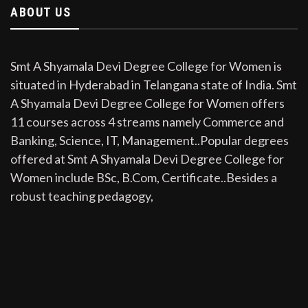
ABOUT US
Smt A Shyamala Devi Degree College for Women is
situated in Hyderabad in Telangana state of India. Smt
A Shyamala Devi Degree College for Women offers
11 courses across 4 streams namely Commerce and
Banking, Science, IT, Management..Popular degrees
offered at Smt A Shyamala Devi Degree College for
Women include BSc, B.Com, Certificate..Besides a
robust teaching pedagogy,