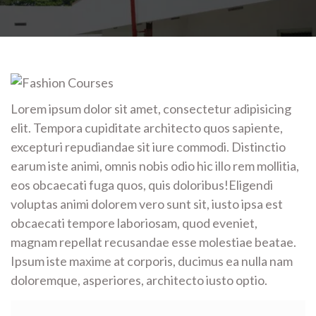
Lorem ipsum dolor sit amet, consectetur adipisicing
elit. Tempora cupiditate architecto quos sapiente,
excepturi repudiandae sit iure commodi. Distinctio
earum iste animi, omnis nobis odio hic illo rem mollitia,
eos obcaecati fuga quos, quis doloribus!Eligendi
voluptas animi dolorem vero sunt sit, iusto ipsa est
obcaecati tempore laboriosam, quod eveniet,
magnam repellat recusandae esse molestiae beatae.
Ipsum iste maxime at corporis, ducimus ea nulla nam
doloremque, asperiores, architecto iusto optio.